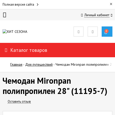
×
Полная версия сайта
Личный кабинет
ДЛЯ
ЖЕНЩИН
0
ДЛЯ
Каталог товаров
МУЖЧИН
Главная
-
Для путешествий
-
Чемодан Mironpan полипропилен 28"
ДЛЯ
ДЕТЕЙ
Чемодан Mironpan
ПОКУПАТЕЛЯМ
полипропилен 28" (11195-7)
ОТЗЫВЫ
Оставить отзыв