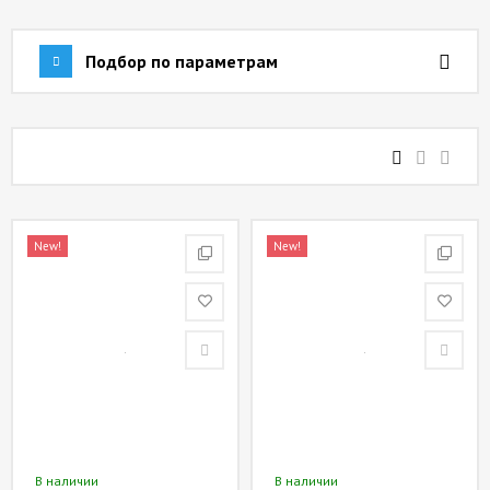
СОТРУДНИЧЕСТВО
Подбор по параметрам
ХИТ
СЕЗОНА
[
БЛОГ
]
New!
New!
В наличии
В наличии