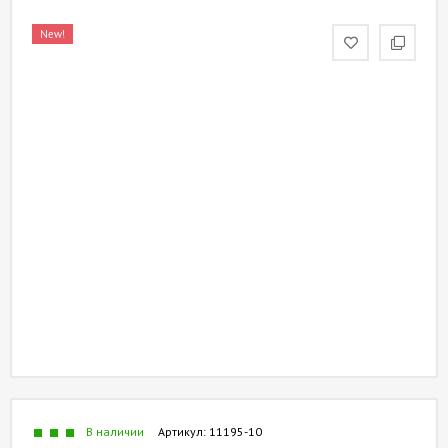
СОТРУДНИЧЕСТВО
New!
ХИТ
СЕЗОНА
[
БЛОГ
]
В наличии
Артикул:
11195-10