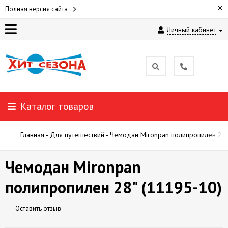
×
Полная версия сайта
Личный кабинет
ДЛЯ
ЖЕНЩИН
ДЛЯ
МУЖЧИН
Каталог товаров
ДЛЯ
Главная
-
Для путешествий
-
Чемодан Mironpan полипропилен 28"
ДЕТЕЙ
Чемодан Mironpan
ПОКУПАТЕЛЯМ
полипропилен 28" (11195-10)
ОТЗЫВЫ
Оставить отзыв