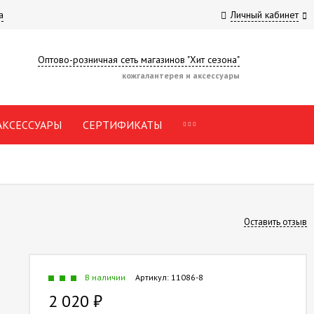
а
Личный кабинет
Оптово-розничная сеть магазинов "Хит сезона"
кожгалантерея и аксессуары
АКСЕССУАРЫ
СЕРТИФИКАТЫ
Оставить отзыв
В наличии
Артикул:
11086-8
2 020
₽