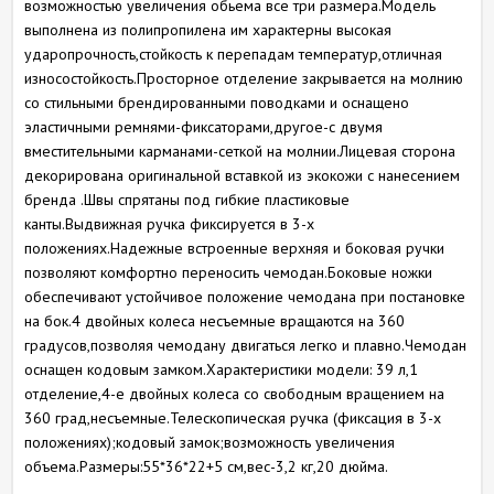
возможностью увеличения обьема все три размера.Модель
выполнена из полипропилена им характерны высокая
ударопрочность,стойкость к перепадам температур,отличная
износостойкость.Просторное отделение закрывается на молнию
со стильными брендированными поводками и оснащено
эластичными ремнями-фиксаторами,другое-с двумя
вместительными карманами-сеткой на молнии.Лицевая сторона
декорирована оригинальной вставкой из экокожи с нанесением
бренда .Швы спрятаны под гибкие пластиковые
канты.Выдвижная ручка фиксируется в 3-х
положениях.Надежные встроенные верхняя и боковая ручки
позволяют комфортно переносить чемодан.Боковые ножки
обеспечивают устойчивое положение чемодана при постановке
на бок.4 двойных колеса несъемные вращаются на 360
градусов,позволяя чемодану двигаться легко и плавно.Чемодан
оснащен кодовым замком.Характеристики модели: 39 л,1
отделение,4-е двойных колеса со свободным вращением на
360 град,несъемные.Телескопическая ручка (фиксация в 3-х
положениях);кодовый замок;возможность увеличения
объема.Размеры:55*36*22+5 см,вес-3,2 кг,20 дюйма.