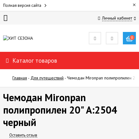
×
Полная версия сайта
Личный кабинет
ДЛЯ
ЖЕНЩИН
0
ДЛЯ
Каталог товаров
МУЖЧИН
Главная
-
Для путешествий
-
Чемодан Mironpan полипропилен 20"
ДЛЯ
ДЕТЕЙ
Чемодан Mironpan
ПОКУПАТЕЛЯМ
полипропилен 20" А:2504
черный
ОТЗЫВЫ
Оставить отзыв