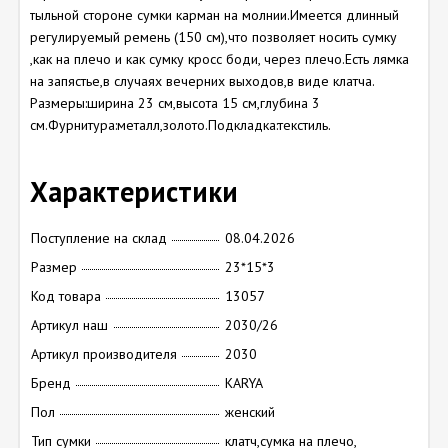
тыльной стороне сумки карман на молнии.Имеется длинный
регулируемый ремень (150 см),что позволяет носить сумку
,как на плечо и как сумку кросс боди, через плечо.Есть лямка
на запястье,в случаях вечерних выходов,в виде клатча.
Размеры:ширина 23 см,высота 15 см,глубина 3
см.Фурнитура:металл,золото.Подкладка:текстиль.
Характеристики
Поступление на склад
08.04.2026
Размер
23*15*3
Код товара
13057
Артикул наш
2030/26
Артикул производителя
2030
Бренд
KARYA
Пол
женский
Тип сумки
клатч,сумка на плечо,