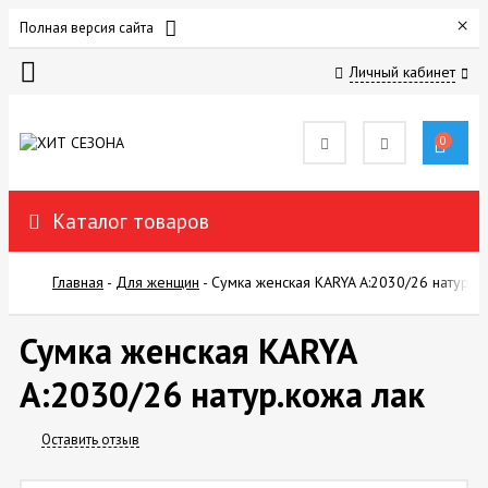
×
Полная версия сайта
Личный кабинет
ДЛЯ
ЖЕНЩИН
0
ДЛЯ
МУЖЧИН
Каталог товаров
ДЛЯ
Главная
-
Для женщин
-
Сумка женская KARYA А:2030/26 натур.ко
ДЕТЕЙ
Сумка женская KARYA
ПОКУПАТЕЛЯМ
А:2030/26 натур.кожа лак
ОТЗЫВЫ
Оставить отзыв