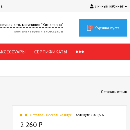
за
Личный кабинет
ничная сеть магазинов "Хит сезона"
0
Корзина пуста
кожгалантерея и аксессуары
АКСЕССУАРЫ
СЕРТИФИКАТЫ
Оставить отзыв
Осталось несколько штук
Артикул:
2029/26
2 260
₽