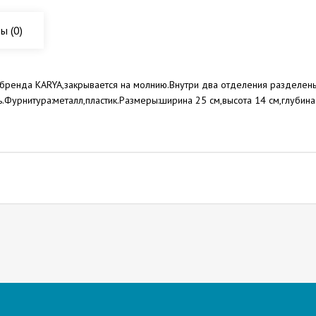
вы
(0)
о бренда KARYA,закрывается на молнию.Внутри два отделения разделен
.Фурнитура:металл,пластик.Размеры:ширина 25 см,высота 14 см,глубина 