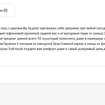
вы
(0)
0 спиц с цветами.Вы будете чувствовать себя уверенно при любой пог
ей тефлоновой пропиткой защитит вас и от выгорания ткани от солнце.
ый предмет длиной всего 30 см,который поместится даже в маленькую
ки.Гарантия 6 месяцев на заводской брак.Стальной каркас и спицы из ф
ручка Soft-touch подарит вам комфорт даже в самый дождливый день,